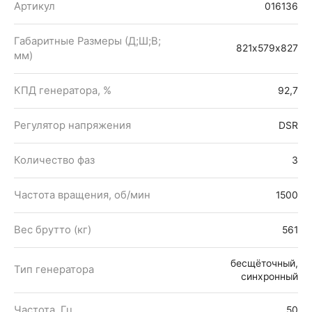
Артикул
016136
Габаритные Размеры (Д;Ш;В;
821х579х827
мм)
КПД генератора, %
92,7
Регулятор напряжения
DSR
Количество фаз
3
Частота вращения, об/мин
1500
Вес брутто (кг)
561
бесщёточный,
Тип генератора
синхронный
Частота, Гц
50