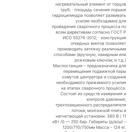
нагревательный элемент от торцов
труб; · площадь сечения поршня
гидроцилиндра позволяет развивать
усилие необходимое для
проведения сварочного процесса по
всем директивам согласно ГОСТ Р
ИСО 55276-2012; · конструкция
откидных винтов позволяет
производить затяжку различными
способами (вручную; накидным или
рожковым ключом; и т.д.)
Маслостанция – предназначена для
перемещения подвижной пары
хомутов центратора и создания
необходимого прижимного усилия
на этапах сварочного процесса.
Состоит из средств измерения и
контроля давления;
трехпозиционного распределителя
потока; монтажной плиты и
нагнетающей установки. 380 В / 11
кВт /0 — 250 бар. Габариты (д/в/ш) –
1200/710/750мм Масса – 124 кг.