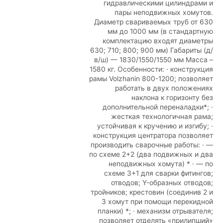
гидравлическими цилиндрами и
пары неподвижных хомутов.
Диаметр свариваемых труб от 630
мм до 1000 мм (в стандартную
комплектацию входят диаметры
630; 710; 800; 900 мм) Габариты (д/
в/ш) — 1830/1550/1550 мм Масса –
1580 кг. Особенности: · конструкция
рамы Volzhanin 800-1200; позволяет
работать в двух положениях
наклона к горизонту без
дополнительной переналадки*; ·
жесткая технологичная рама;
устойчивая к кручению и изгибу; ·
конструкция центратора позволяет
производить сварочные работы: · —
по схеме 2+2 (два подвижных и два
неподвижных хомута) * · — по
схеме 3+1 для сварки фитингов;
отводов; Y-образных отводов;
тройников; крестовин (соединив 2 и
3 хомут при помощи перекидной
планки) *; · механизм отрывателя;
позволяет отделять «прилипший»